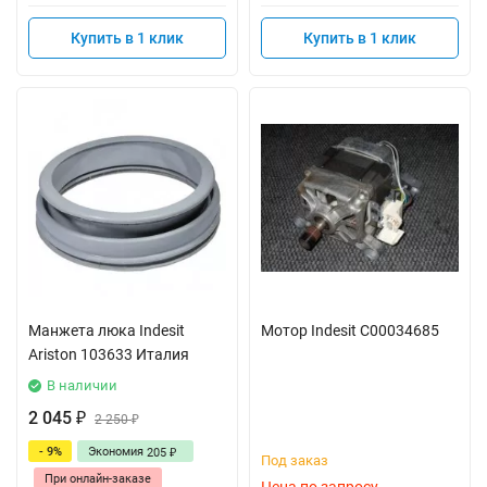
Купить в 1 клик
Купить в 1 клик
Манжета люка Indesit
Мотор Indesit C00034685
Ariston 103633 Италия
В наличии
2 045
₽
2 250
₽
- 9%
Экономия
205
₽
Под заказ
При онлайн-заказе