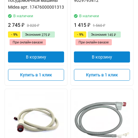
посудомоечной машины
9029793412
Midea арт. 17476000001313
В наличии
В наличии
2 745
1 415
₽
3 020
₽
1 560
₽
₽
- 9%
Экономия
- 9%
Экономия
275
145
₽
₽
При онлайн-заказе
При онлайн-заказе
В корзину
В корзину
Купить в 1 клик
Купить в 1 клик