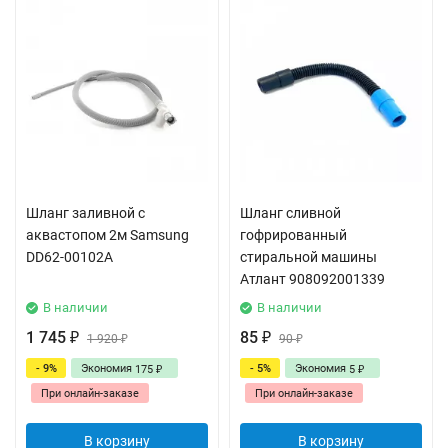
Шланг заливной с
Шланг сливной
аквастопом 2м Samsung
гофрированный
DD62-00102A
стиральной машины
Атлант 908092001339
В наличии
В наличии
1 745
85
₽
1 920
₽
90
₽
₽
- 9%
Экономия
- 5%
Экономия
175
5
₽
₽
При онлайн-заказе
При онлайн-заказе
В корзину
В корзину