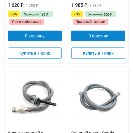
1 620
1 985
₽
1 780
₽
2 185
₽
₽
- 8%
Экономия
- 9%
Экономия
160
200
₽
₽
При онлайн-заказе
При онлайн-заказе
В корзину
В корзину
Купить в 1 клик
Купить в 1 клик