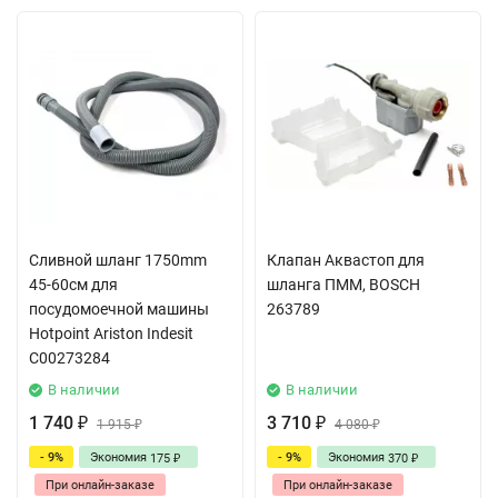
Сливной шланг 1750mm
Клапан Аквастоп для
45-60см для
шланга ПММ, BOSCH
посудомоечной машины
263789
Hotpoint Ariston Indesit
C00273284
В наличии
В наличии
1 740
3 710
₽
1 915
₽
4 080
₽
₽
- 9%
Экономия
- 9%
Экономия
175
370
₽
₽
При онлайн-заказе
При онлайн-заказе