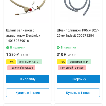
Шланг заливной с
Шланг сливной 190см D27-
аквастопом Electrolux
25мм Indesit C00273284
140180589016
В наличии
В наличии
1 380
310
₽
1 520
₽
345
₽
₽
- 9%
Экономия
- 10%
Экономия
140
35
₽
₽
При онлайн-заказе
При онлайн-заказе
В корзину
В корзину
Купить в 1 клик
Купить в 1 клик