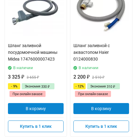
Шланг заливной
Шланг заливной с
посудомоечной машины
аквастопом Haier
Midea 17476000007423
0124000830
В наличии
В наличии
3 325
2 200
₽
3 655
₽
2 510
₽
₽
- 9%
Экономия
- 12%
Экономия
330
310
₽
₽
При онлайн-заказе
При онлайн-заказе
В корзину
В корзину
Купить в 1 клик
Купить в 1 клик