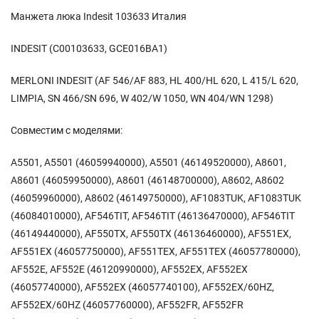
Манжета люка Indesit 103633 Италия
INDESIT (C00103633, GCE016BA1)
MERLONI INDESIT (AF 546/AF 883, HL 400/HL 620, L 415/L 620,
LIMPIA, SN 466/SN 696, W 402/W 1050, WN 404/WN 1298)
Совместим с моделями:
A5501, A5501 (46059940000), A5501 (46149520000), A8601,
A8601 (46059950000), A8601 (46148700000), A8602, A8602
(46059960000), A8602 (46149750000), AF1083TUK, AF1083TUK
(46084010000), AF546TIT, AF546TIT (46136470000), AF546TIT
(46149440000), AF550TX, AF550TX (46136460000), AF551EX,
AF551EX (46057750000), AF551TEX, AF551TEX (46057780000),
AF552E, AF552E (46120990000), AF552EX, AF552EX
(46057740000), AF552EX (46057740100), AF552EX/60HZ,
AF552EX/60HZ (46057760000), AF552FR, AF552FR