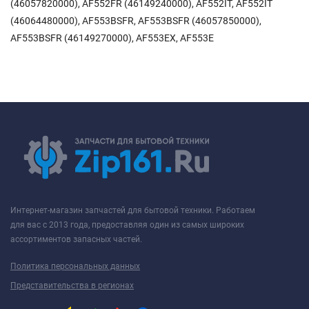
(46057820000), AF552FR (46149240000), AF552IT, AF552IT
(46064480000), AF553BSFR, AF553BSFR (46057850000),
AF553BSFR (46149270000), AF553EX, AF553E
Интернет-магазин запчастей для бытовой техники. Работаем
для вас с 2013 года, предоставляя один из самых широких
ассортиментов запасных частей.
Политика персональных данных
Представительства в регионах