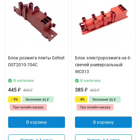
Блок розжига плиты Gefest
Блок электророзжига на 6-
DST2010-704C
свечей универсальный
WC013
В наличии
В наличии
445
385
₽
490
₽
420
₽
₽
- 9%
Экономия
- 8%
Экономия
45
35
₽
₽
При онлайн-заказе
При онлайн-заказе
В корзину
В корзину