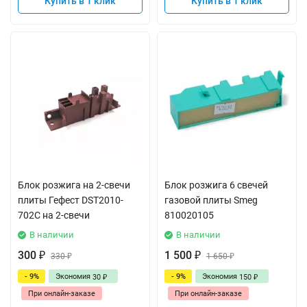
Купить в 1 клик
Купить в 1 клик
Блок розжига на 2-свечи
Блок розжига 6 свечей
плиты Гефест DST2010-
газовой плиты Smeg
702C на 2-свечи
810020105
В наличии
В наличии
300
1 500
₽
330
₽
1 650
₽
₽
- 9%
Экономия
- 9%
Экономия
30
150
₽
₽
При онлайн-заказе
При онлайн-заказе