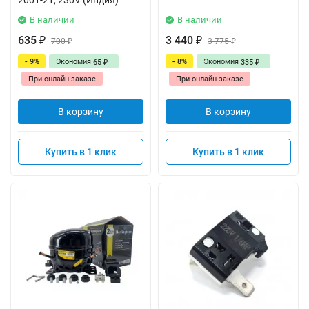
2001-21, 230V (Индия)
В наличии
В наличии
635
3 440
₽
700
₽
3 775
₽
₽
- 9%
Экономия
- 8%
Экономия
65
335
₽
₽
При онлайн-заказе
При онлайн-заказе
В корзину
В корзину
Купить в 1 клик
Купить в 1 клик