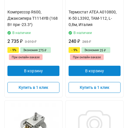
Компрессор R600,
Термостат ATEA A010800,
Джаксипера T1114YB (168
К-50 L3392, ТАМ-112, L-
Вт при -23.3°)
0,8м, Италия
В наличии
В наличии
2 735
240
₽
3 010
₽
265
₽
₽
- 9%
Экономия
- 9%
Экономия
275
25
₽
₽
При онлайн-заказе
При онлайн-заказе
В корзину
В корзину
Купить в 1 клик
Купить в 1 клик