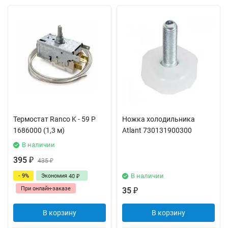
Термостат Ranco K - 59 P
Ножка холодильника
1686000 (1,3 м)
Atlant 730131900300
В наличии
395
₽
435
₽
В наличии
- 9%
Экономия
40
₽
При онлайн-заказе
35
₽
В корзину
В корзину