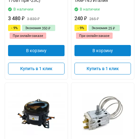
170Вт при -23С)
ТАМ-145 Италия
В наличии
В наличии
3 480
240
₽
3 830
₽
265
₽
₽
- 9%
Экономия
- 9%
Экономия
350
25
₽
₽
При онлайн-заказе
При онлайн-заказе
В корзину
В корзину
Купить в 1 клик
Купить в 1 клик