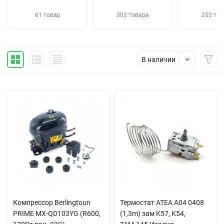
61 товар
303 товара
253 тов
В наличии
Компрессор Berlingtoun
Термостат ATEA A04 0408
PRIME MX-QD103YG (R600,
(1,3m) зам K57, K54,