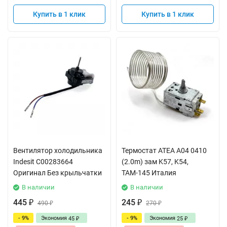
Купить в 1 клик
Купить в 1 клик
Вентилятор холодильника
Термостат ATEA A04 0410
Indesit C00283664
(2.0m) зам K57, K54,
Оригинал Без крыльчатки
ТАМ-145 Италия
В наличии
В наличии
445
245
₽
490
₽
270
₽
₽
- 9%
Экономия
- 9%
Экономия
45
25
₽
₽