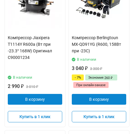
Компрессор Jiaxipera
Компрессор Berlingtoun
T1114Y R600a (Вт при
MX-QD91YG (R600, 158Вт
-23.3° 168W) Оригинал
при -23С)
C90001234
В наличии
3 040
₽
3 300
₽
В наличии
- 7%
Экономия
260
₽
При онлайн-заказе
2 990
₽
3 010
₽
В корзину
В корзину
Купить в 1 клик
Купить в 1 клик