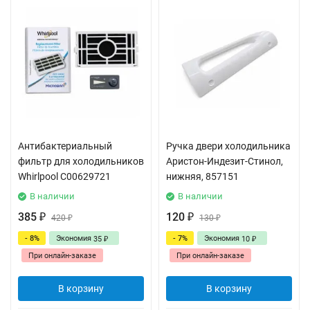
Антибактериальный
Ручка двери холодильника
фильтр для холодильников
Аристон-Индезит-Стинол,
Whirlpool C00629721
нижняя, 857151
В наличии
В наличии
385
120
₽
420
₽
130
₽
₽
- 8%
Экономия
- 7%
Экономия
35
10
₽
₽
При онлайн-заказе
При онлайн-заказе
В корзину
В корзину