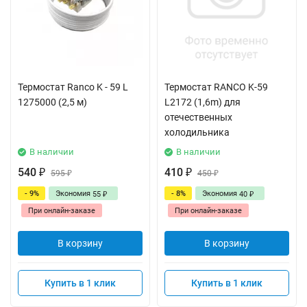
Термостат Ranco K - 59 L
Термостат RANCO K-59
1275000 (2,5 м)
L2172 (1,6m) для
отечественных
холодильника
В наличии
В наличии
540
410
₽
595
₽
450
₽
₽
- 9%
Экономия
- 8%
Экономия
55
40
₽
₽
При онлайн-заказе
При онлайн-заказе
В корзину
В корзину
Купить в 1 клик
Купить в 1 клик