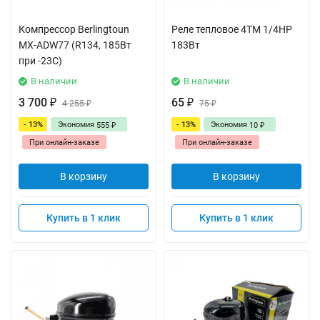
Компрессор Berlingtoun
Реле тепловое 4TM 1/4HP
MX-ADW77 (R134, 185Вт
183Вт
при -23С)
В наличии
В наличии
3 700
65
₽
4 255
₽
75
₽
₽
- 13%
Экономия
- 13%
Экономия
555
10
₽
₽
При онлайн-заказе
При онлайн-заказе
В корзину
В корзину
Купить в 1 клик
Купить в 1 клик