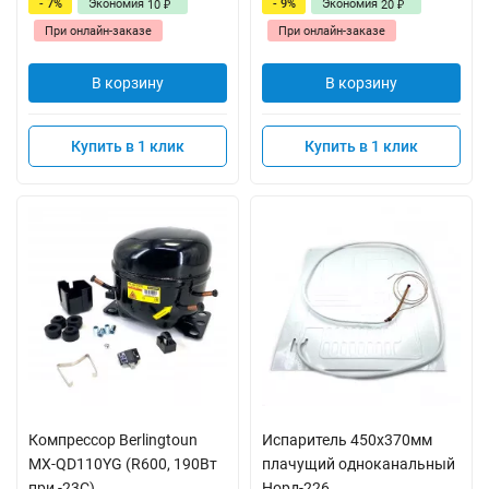
- 7%
Экономия
- 9%
Экономия
10
20
₽
₽
При онлайн-заказе
При онлайн-заказе
В корзину
В корзину
Купить в 1 клик
Купить в 1 клик
Компрессор Berlingtoun
Испаритель 450x370мм
MX-QD110YG (R600, 190Вт
плачущий одноканальный
при -23С)
Норд-226