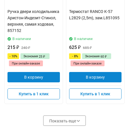
Ручка двери холодильника
Термостат RANCO K-57
Аристон-Индезит-Стинол,
L2829 (2,5m), зам.L851095
верхняя, самая ходовая,
857152
В наличии
В наличии
215
625
₽
240
₽
685
₽
₽
- 10%
Экономия
- 8%
Экономия
25
60
₽
₽
При онлайн-заказе
При онлайн-заказе
В корзину
В корзину
Купить в 1 клик
Купить в 1 клик
Показать еще