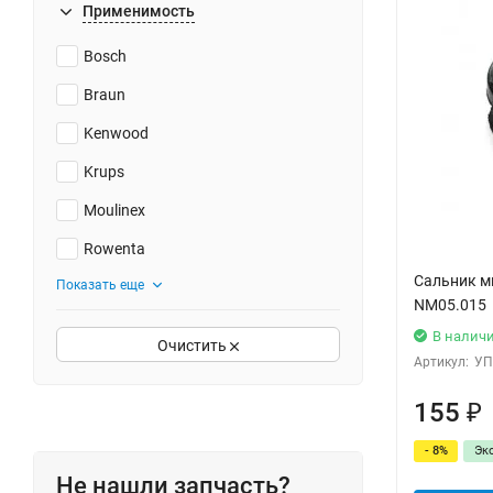
Применимость
Bosch
Braun
Kenwood
Krups
Moulinex
Rowenta
Сальник ми
Показать еще
NM05.015
В налич
Очистить
Артикул:
УП
155
₽
- 8%
Эк
Не нашли запчасть?