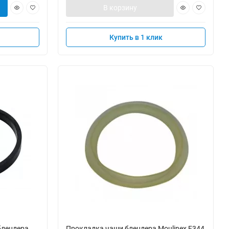
В корзину
Купить в 1 клик
блендера
Прокладка чаши блендера Moulinex F344