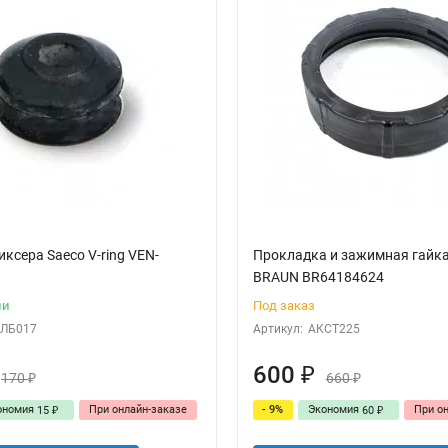
ксера Saeco V-ring VEN-
Прокладка и зажимная гайка
BRAUN BR64184624
ии
Под заказ
ЛБ017
Артикул:
АКСТ225
600
₽
170
660
₽
₽
ономия
При онлайн-заказе
- 9%
Экономия
При о
15
60
₽
₽