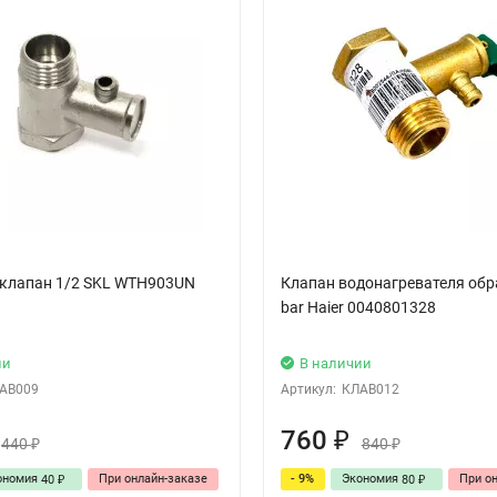
клапан 1/2 SKL WTH903UN
Клапан водонагревателя обр
bar Haier 0040801328
ии
В наличии
АВ009
Артикул:
КЛАВ012
760
₽
440
840
₽
₽
ономия
При онлайн-заказе
- 9%
Экономия
При о
40
80
₽
₽