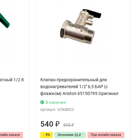
атный 1/2 8
Клапан предохранительный для
водонагревателей 1/2'' 6,5 БАР (с
флажком) Ariston 65150795 Оригинал
В наличии
Артикул:
КЛАВ003
540
₽
595
₽
нлайн-заказе
- 9%
Экономия
При онлайн-заказе
55
₽