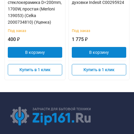
стеклокерамика D=200mm,
духовки Indesit C00295924
1700W, простая (Merloni
139053) (Celka
2000734810) (Уценка)
Под заказ
Под заказ
400
1 775
₽
₽
В корзину
В корзину
Купить в 1 клик
Купить в 1 клик