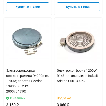
Купить в 1 клик
Купить в 1 клик
Электроконфорка
Электроконфорка 1200W
стеклокерамика D=200mm,
D145mm для плиты Indesit
1700W, простая (Merloni
Ariston C00139052
139053) (Celka
2000734810)
В наличии
Под заказ
3 150
3 060
₽
₽