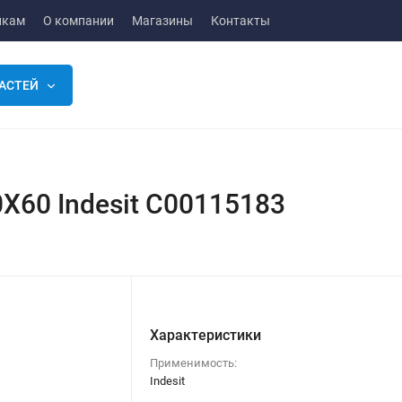
икам
О компании
Магазины
Контакты
АСТЕЙ
X60 Indesit C00115183
Характеристики
Применимость:
Indesit