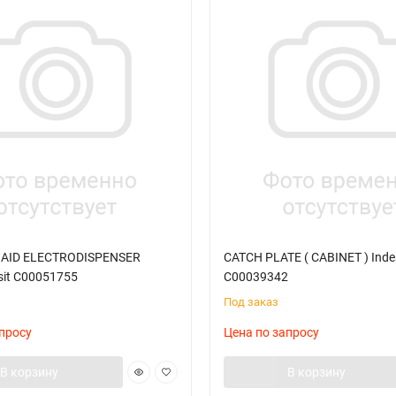
 AID ELECTRODISPENSER
CATCH PLATE ( CABINET ) Inde
sit C00051755
C00039342
Под заказ
просу
Цена по запросу
В корзину
В корзину