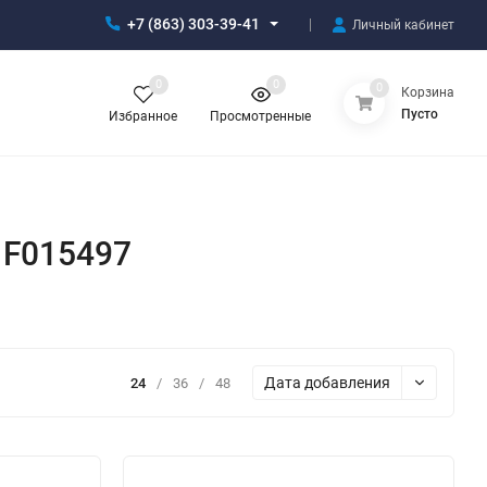
+7 (863) 303-39-41
Личный кабинет
0
0
0
Корзина
Пусто
Избранное
Просмотренные
 F015497
Дата добавления
24
/
36
/
48