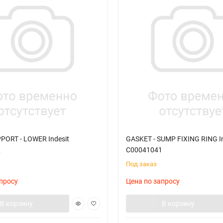
PORT - LOWER Indesit
GASKET - SUMP FIXING RING In
2
C00041041
Под заказ
просу
Цена по запросу
В корзину
В корзину