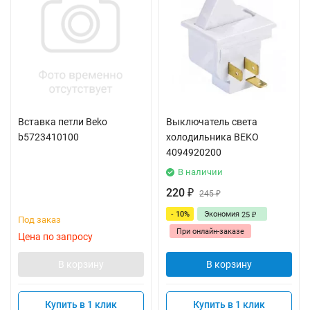
Вставка петли Beko
Выключатель света
b5723410100
холодильника BEKO
4094920200
В наличии
220
₽
245
₽
- 10%
Экономия
25
₽
Под заказ
При онлайн-заказе
Цена по запросу
В корзину
В корзину
Купить в 1 клик
Купить в 1 клик