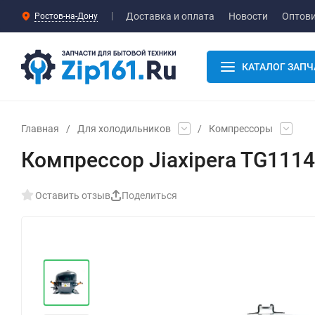
Доставка и оплата
Новости
Оптов
Ростов-на-Дону
КАТАЛОГ ЗАПЧ
Главная
/
Для холодильников
/
Компрессоры
Компрессор Jiaxipera TG111
Оставить отзыв
Поделиться