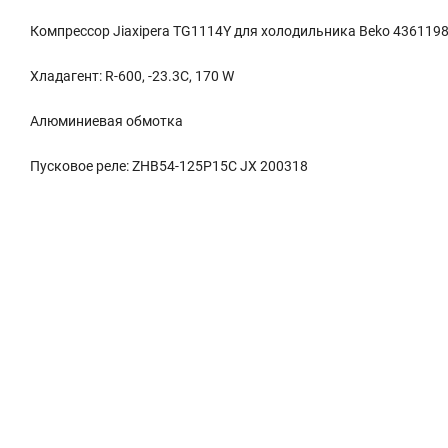
Компрессор Jiaxipera TG1114Y для холодильника Beko 436119
Хладагент: R-600, -23.3C, 170 W
Алюминиевая обмотка
Пусковое реле: ZHB54-125P15C JX 200318