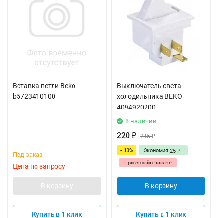
Вставка петли Beko
Выключатель света
b5723410100
холодильника BEKO
4094920200
В наличии
220
₽
245
₽
- 10%
Экономия
25
₽
Под заказ
При онлайн-заказе
Цена по запросу
В корзину
В корзину
Купить в 1 клик
Купить в 1 клик