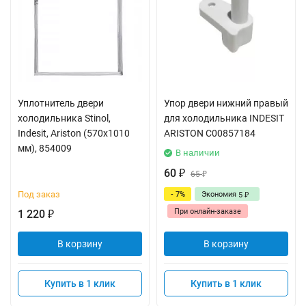
Уплотнитель двери
Упор двери нижний правый
холодильника Stinol,
для холодильника INDESIT
Indesit, Ariston (570x1010
ARISTON C00857184
мм), 854009
В наличии
60
₽
65
₽
Под заказ
- 7%
Экономия
5
₽
При онлайн-заказе
1 220
₽
В корзину
В корзину
Купить в 1 клик
Купить в 1 клик