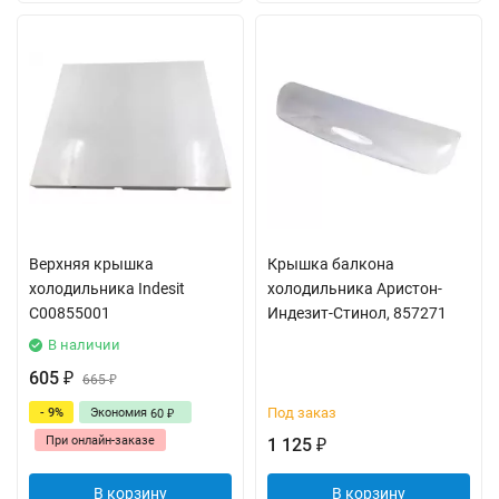
Верхняя крышка
Крышка балкона
холодильника Indesit
холодильника Аристон-
C00855001
Индезит-Стинол, 857271
В наличии
605
₽
665
₽
Под заказ
- 9%
Экономия
60
₽
При онлайн-заказе
1 125
₽
В корзину
В корзину