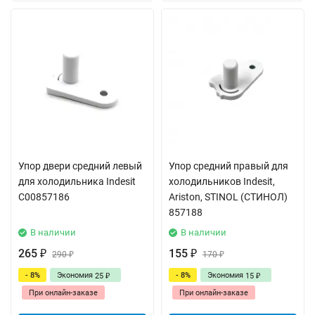
Упор двери средний левый
Упор средний правый для
для холодильника Indesit
холодильников Indesit,
C00857186
Ariston, STINOL (СТИНОЛ)
857188
В наличии
В наличии
265
155
₽
290
₽
170
₽
₽
- 8%
Экономия
- 8%
Экономия
25
15
₽
₽
При онлайн-заказе
При онлайн-заказе