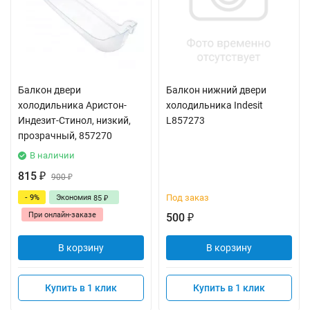
Балкон двери
Балкон нижний двери
холодильника Аристон-
холодильника Indesit
Индезит-Стинол, низкий,
L857273
прозрачный, 857270
В наличии
815
₽
900
₽
Под заказ
- 9%
Экономия
85
₽
При онлайн-заказе
500
₽
В корзину
В корзину
Купить в 1 клик
Купить в 1 клик