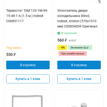
Термостат ТАМ 133-1М-99-
Уплотнитель двери
15-48-1-А (1.5 м.) Indesit
холодильника Stinol,
C00851117
Indesit, Ariston (570x1010
мм) C00854009 Оригинал
В наличии
560
₽
615
₽
Под заказ
- 8%
Экономия
55
₽
При онлайн-заказе
550
₽
В корзину
В корзину
Купить в 1 клик
Купить в 1 клик