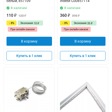
белый, 857109
Indesit C00857114
В наличии
В наличии
110
360
₽
120
₽
395
₽
₽
- 8%
Экономия
- 8%
Экономия
10
35
₽
₽
При онлайн-заказе
При онлайн-заказе
В корзину
В корзину
Купить в 1 клик
Купить в 1 клик