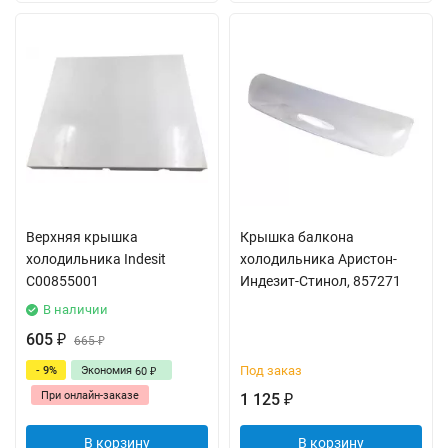
Верхняя крышка
Крышка балкона
холодильника Indesit
холодильника Аристон-
C00855001
Индезит-Стинол, 857271
В наличии
605
₽
665
₽
Под заказ
- 9%
Экономия
60
₽
При онлайн-заказе
1 125
₽
В корзину
В корзину