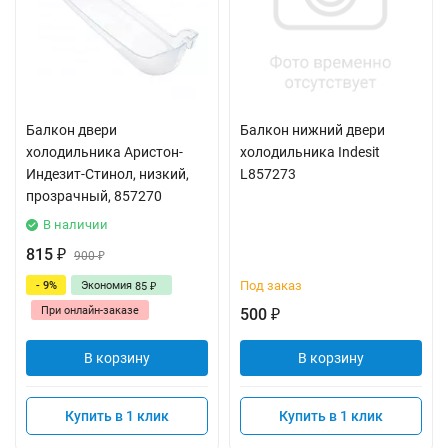
Балкон двери
Балкон нижний двери
холодильника Аристон-
холодильника Indesit
Индезит-Стинол, низкий,
L857273
прозрачный, 857270
В наличии
815
₽
900
₽
Под заказ
- 9%
Экономия
85
₽
При онлайн-заказе
500
₽
В корзину
В корзину
Купить в 1 клик
Купить в 1 клик