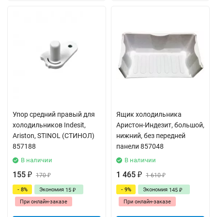
Упор средний правый для
Ящик холодильника
холодильников Indesit,
Аристон-Индезит, большой,
Ariston, STINOL (СТИНОЛ)
нижний, без передней
857188
панели 857048
В наличии
В наличии
155
1 465
₽
170
₽
1 610
₽
₽
- 8%
Экономия
- 9%
Экономия
15
145
₽
₽
При онлайн-заказе
При онлайн-заказе