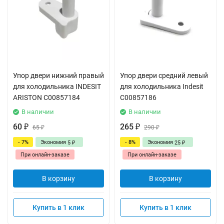
Упор двери нижний правый
Упор двери средний левый
для холодильника INDESIT
для холодильника Indesit
ARISTON C00857184
C00857186
В наличии
В наличии
60
265
₽
65
₽
290
₽
₽
- 7%
Экономия
- 8%
Экономия
5
25
₽
₽
При онлайн-заказе
При онлайн-заказе
В корзину
В корзину
Купить в 1 клик
Купить в 1 клик