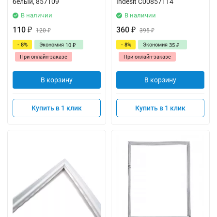
белый, 857109
Indesit C00857114
В наличии
В наличии
110
360
₽
120
₽
395
₽
₽
- 8%
Экономия
- 8%
Экономия
10
35
₽
₽
При онлайн-заказе
При онлайн-заказе
В корзину
В корзину
Купить в 1 клик
Купить в 1 клик