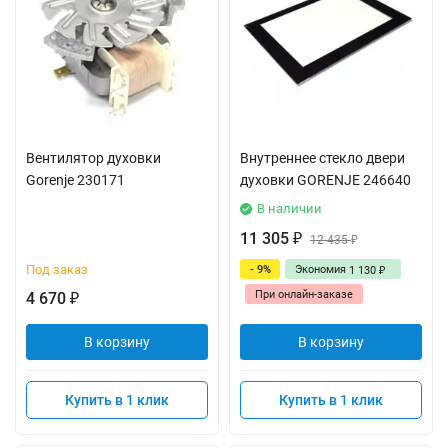
Вентилятор духовки
Внутреннее стекло двери
Gorenje 230171
духовки GORENJE 246640
В наличии
11 305
₽
12 435
₽
Под заказ
- 9%
Экономия
1 130
₽
При онлайн-заказе
4 670
₽
В корзину
В корзину
Купить в 1 клик
Купить в 1 клик