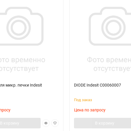
я микр. печки Indesit
DIODE Indesit C00060007
8
Под заказ
просу
Цена по запросу
В корзину
В корзину