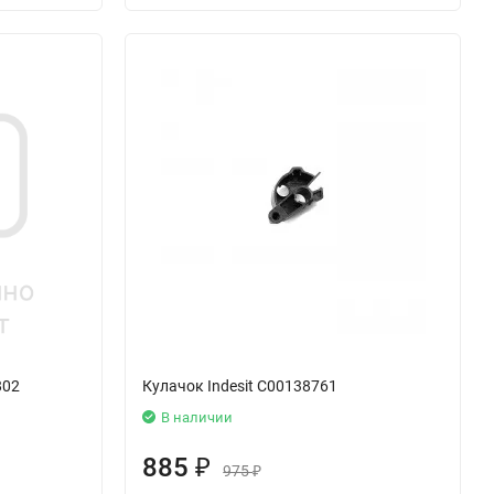
802
Кулачок Indesit C00138761
В наличии
885
₽
975
₽