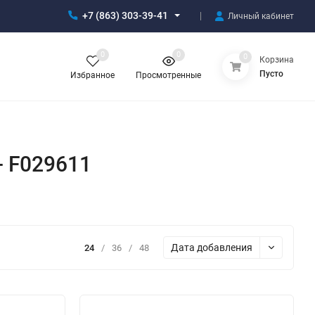
+7 (863) 303-39-41
Личный кабинет
0
0
0
Корзина
Пусто
Избранное
Просмотренные
- F029611
Дата добавления
24
/
36
/
48