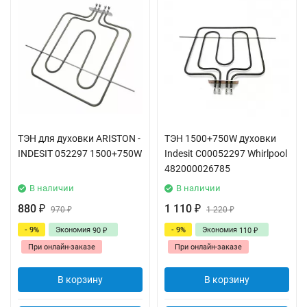
ТЭН для духовки ARISTON -
ТЭН 1500+750W духовки
INDESIT 052297 1500+750W
Indesit C00052297 Whirlpool
482000026785
В наличии
В наличии
880
1 110
₽
970
₽
1 220
₽
₽
- 9%
Экономия
- 9%
Экономия
90
110
₽
₽
При онлайн-заказе
При онлайн-заказе
В корзину
В корзину