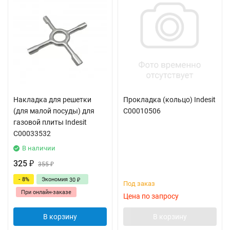
Накладка для решетки
Прокладка (кольцо) Indesit
(для малой посуды) для
C00010506
газовой плиты Indesit
C00033532
В наличии
325
₽
355
₽
- 8%
Экономия
30
₽
Под заказ
При онлайн-заказе
Цена по запросу
В корзину
В корзину