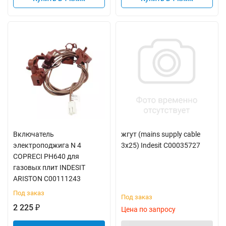
Включатель
жгут (mains supply cable
электроподжига N 4
3x25) Indesit C00035727
COPRECI PH640 для
газовых плит INDESIT
ARISTON C00111243
Под заказ
Под заказ
2 225
₽
Цена по запросу