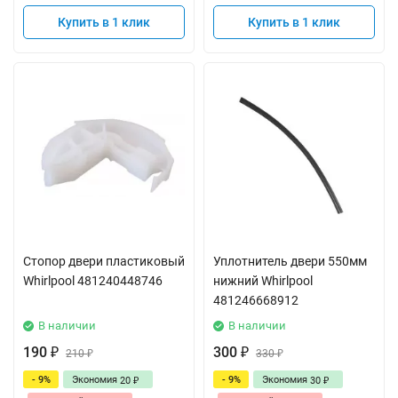
Купить в 1 клик
Купить в 1 клик
Стопор двери пластиковый
Уплотнитель двери 550мм
Whirlpool 481240448746
нижний Whirlpool
481246668912
В наличии
В наличии
190
300
₽
210
₽
330
₽
₽
- 9%
Экономия
- 9%
Экономия
20
30
₽
₽