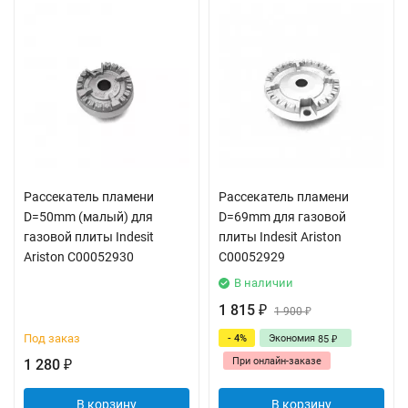
Рассекатель пламени
Рассекатель пламени
D=50mm (малый) для
D=69mm для газовой
газовой плиты Indesit
плиты Indesit Ariston
Ariston C00052930
C00052929
В наличии
1 815
₽
1 900
₽
Под заказ
- 4%
Экономия
85
₽
При онлайн-заказе
1 280
₽
В корзину
В корзину