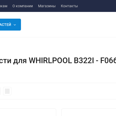
икам
О компании
Магазины
Контакты
АСТЕЙ
сти для WHIRLPOOL B322I - F06