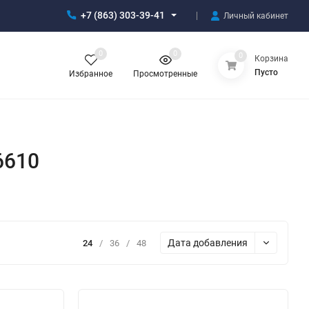
+7 (863) 303-39-41
Личный кабинет
0
0
0
Корзина
Пусто
Избранное
Просмотренные
6610
Дата добавления
24
/
36
/
48