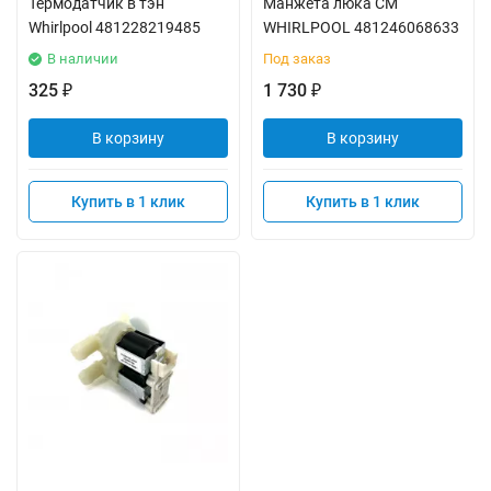
Термодатчик в тэн
Манжета люка СМ
Whirlpool 481228219485
WHIRLPOOL 481246068633
В наличии
Под заказ
325
1 730
₽
₽
В корзину
В корзину
Купить в 1 клик
Купить в 1 клик