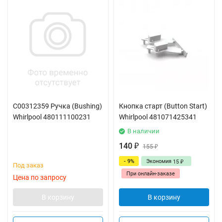
C00312359 Ручка (Bushing)
Кнопка старт (Button Start)
Whirlpool 480111100231
Whirlpool 481071425341
В наличии
140
₽
155
₽
- 9%
Экономия
15
₽
Под заказ
При онлайн-заказе
Цена по запросу
В корзину
В корзину