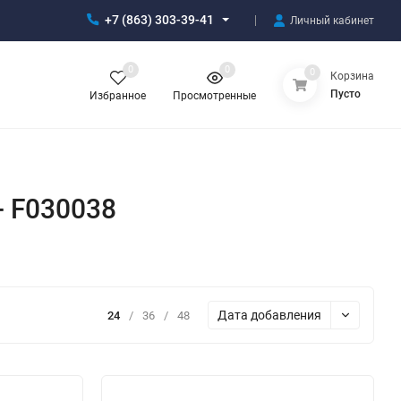
+7 (863) 303-39-41
Личный кабинет
0
0
0
Корзина
Пусто
Избранное
Просмотренные
- F030038
Дата добавления
24
/
36
/
48