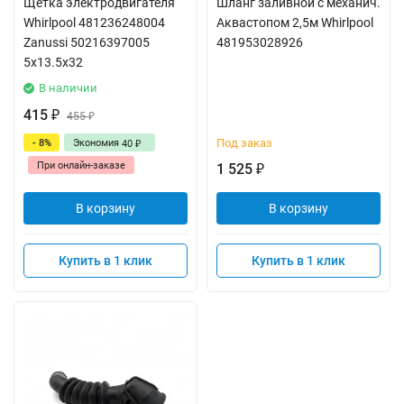
Щетка электродвигателя
Шланг заливной с механич.
Whirlpool 481236248004
Аквастопом 2,5м Whirlpool
Zanussi 50216397005
481953028926
5x13.5x32
В наличии
415
₽
455
₽
Под заказ
- 8%
Экономия
40
₽
При онлайн-заказе
1 525
₽
В корзину
В корзину
Купить в 1 клик
Купить в 1 клик