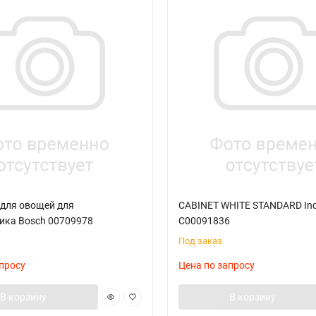
 для овощей для
CABINET WHITE STANDARD Ind
ика Bosch 00709978
C00091836
Под заказ
просу
Цена по запросу
В корзину
В корзину