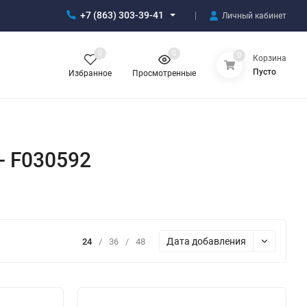
+7 (863) 303-39-41
Личный кабинет
0
0
0
Корзина
Пусто
Избранное
Просмотренные
- F030592
Дата добавления
24
/
36
/
48