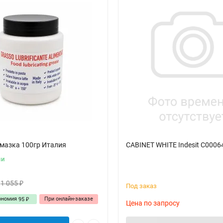
мазка 100гр Италия
CABINET WHITE Indesit C0006
ии
1 055
₽
Под заказ
ономия
При онлайн-заказе
95
₽
Цена по запросу