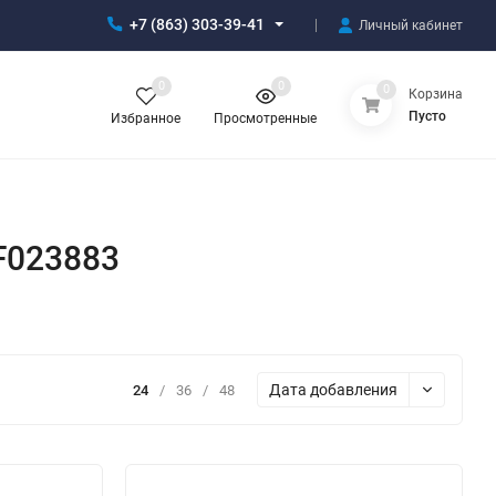
+7 (863) 303-39-41
Личный кабинет
0
0
0
Корзина
Пусто
Избранное
Просмотренные
F023883
Дата добавления
24
/
36
/
48