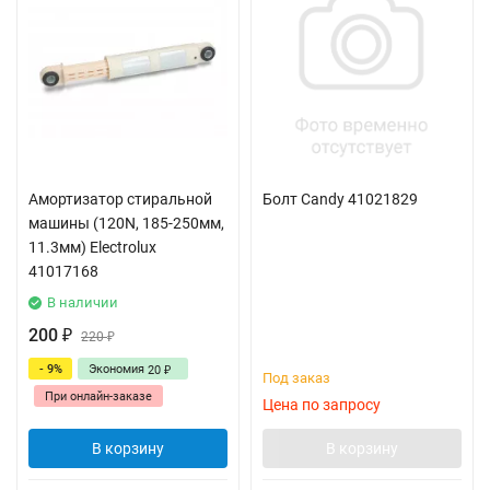
Амортизатор стиральной
Болт Candy 41021829
машины (120N, 185-250мм,
11.3мм) Electrolux
41017168
В наличии
200
₽
220
₽
- 9%
Экономия
20
₽
Под заказ
При онлайн-заказе
Цена по запросу
В корзину
В корзину