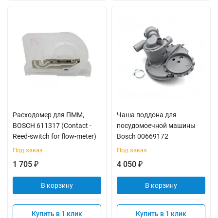
Расходомер для ПММ,
Чаша поддона для
BOSCH 611317 (Contact -
посудомоечной машины
Reed-switch for flow-meter)
Bosch 00669172
Под заказ
Под заказ
1 705
4 050
₽
₽
В корзину
В корзину
Купить в 1 клик
Купить в 1 клик