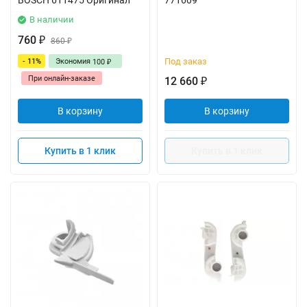
BOSCH 611475 Оригинал
771609
В наличии
760
₽
860
₽
Под заказ
- 11%
Экономия
100
₽
При онлайн-заказе
12 660
₽
В корзину
В корзину
Купить в 1 клик
Купить в 1 клик