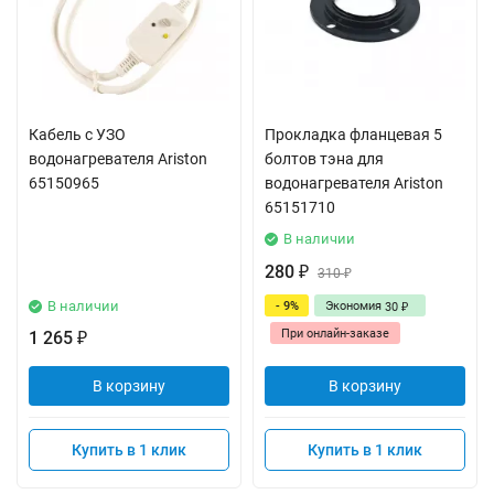
Кабель с УЗО
Прокладка фланцевая 5
водонагревателя Ariston
болтов тэна для
65150965
водонагревателя Ariston
65151710
В наличии
280
₽
310
₽
В наличии
- 9%
Экономия
30
₽
При онлайн-заказе
1 265
₽
В корзину
В корзину
Купить в 1 клик
Купить в 1 клик