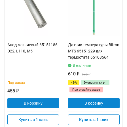
Анод магниевый 65151186
Датчик температуры Bitron
D22, L110, M5
MTS 65151229 для
термостата 65108564
В наличии
610
₽
675
₽
Под заказ
- 9%
Экономия
65
₽
При онлайн-заказе
455
₽
В корзину
В корзину
Купить в 1 клик
Купить в 1 клик