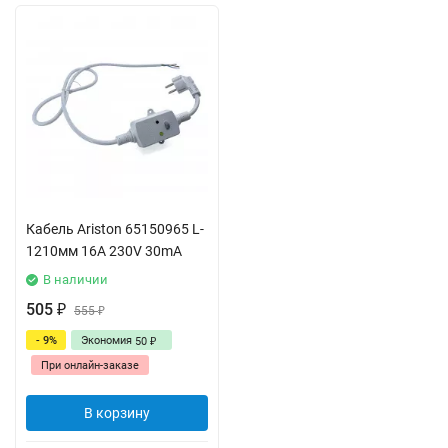
Кабель Ariston 65150965 L-
1210мм 16A 230V 30mA
В наличии
505
₽
555
₽
- 9%
Экономия
50
₽
При онлайн-заказе
В корзину