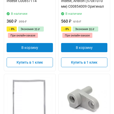
Indesit C00857114
Indesit, Ariston (570x1010
мм) C00854009 Оригинал
В наличии
В наличии
360
560
₽
395
₽
615
₽
₽
- 8%
Экономия
- 8%
Экономия
35
55
₽
₽
При онлайн-заказе
При онлайн-заказе
В корзину
В корзину
Купить в 1 клик
Купить в 1 клик