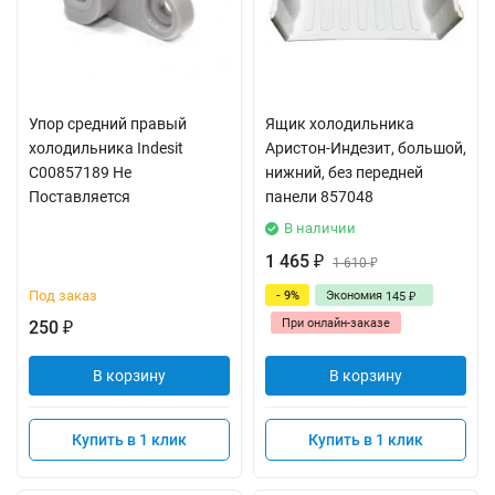
Упор средний правый
Ящик холодильника
холодильника Indesit
Аристон-Индезит, большой,
C00857189 Не
нижний, без передней
Поставляется
панели 857048
В наличии
1 465
₽
1 610
₽
Под заказ
- 9%
Экономия
145
₽
При онлайн-заказе
250
₽
В корзину
В корзину
Купить в 1 клик
Купить в 1 клик