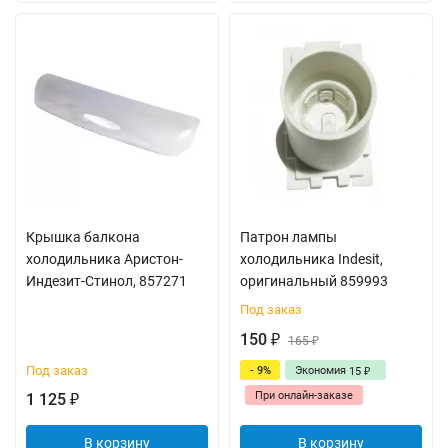
Крышка балкона
Патрон лампы
холодильника Аристон-
холодильника Indesit,
Индезит-Стинол, 857271
оригинальный 859993
Под заказ
150
₽
165
₽
Под заказ
- 9%
Экономия
15
₽
При онлайн-заказе
1 125
₽
В корзину
В корзину