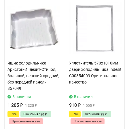
Ящик холодильника
Уплотнитель 570x1010мм
Аристон-Индезит-Стинол,
двери холодильника Indesit
большой, верхний-средний,
C00854009 Оригинальное
без передней панели,
качество
857049
В наличии
В наличии
1 205
910
₽
1 325
₽
1 005
₽
₽
- 9%
Экономия
- 9%
Экономия
120
95
₽
₽
При онлайн-заказе
При онлайн-заказе