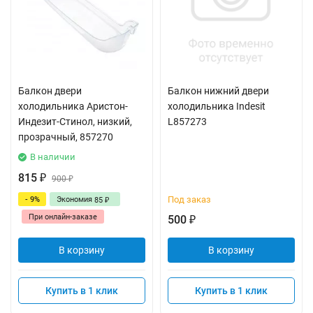
Балкон двери
Балкон нижний двери
холодильника Аристон-
холодильника Indesit
Индезит-Стинол, низкий,
L857273
прозрачный, 857270
В наличии
815
₽
900
₽
Под заказ
- 9%
Экономия
85
₽
При онлайн-заказе
500
₽
В корзину
В корзину
Купить в 1 клик
Купить в 1 клик