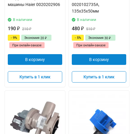
машины Haier 0020202906
0020102735A,
135х35х50мм
В наличии
В наличии
190
480
₽
210
₽
510
₽
₽
- 9%
Экономия
- 5%
Экономия
20
30
₽
₽
При онлайн-заказе
При онлайн-заказе
В корзину
В корзину
Купить в 1 клик
Купить в 1 клик