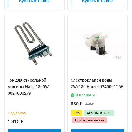
Купить в 1 клик
Купить в 1 клик
Тэн для стиральной
Электроклапан воды
машины Haier 1800W -
2Wx180 Haier 0024000126B
0024000279
В наличии
830
₽
910
₽
Под заказ
- 8%
Экономия
80
₽
При онлайн-заказе
1 315
₽