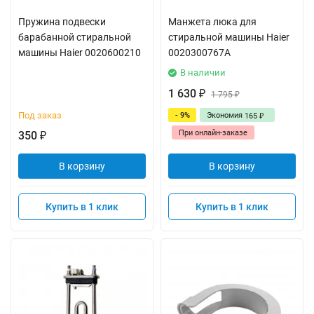
Пружина подвески
Манжета люка для
барабанной стиральной
стиральной машины Haier
машины Haier 0020600210
0020300767A
В наличии
1 630
₽
1 795
₽
Под заказ
- 9%
Экономия
165
₽
При онлайн-заказе
350
₽
В корзину
В корзину
Купить в 1 клик
Купить в 1 клик