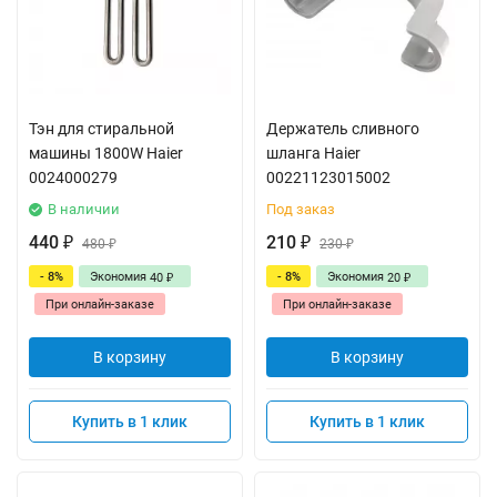
Тэн для стиральной
Держатель сливного
машины 1800W Haier
шланга Haier
0024000279
00221123015002
В наличии
Под заказ
440
210
₽
480
₽
230
₽
₽
- 8%
Экономия
- 8%
Экономия
40
20
₽
₽
При онлайн-заказе
При онлайн-заказе
В корзину
В корзину
Купить в 1 клик
Купить в 1 клик