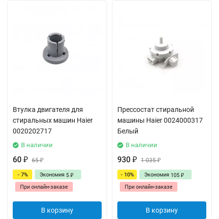
Втулка двигателя для
Прессостат стиральной
стиральных машин Haier
машины Haier 0024000317
0020202717
Белый
В наличии
В наличии
60
930
₽
65
₽
1 035
₽
₽
- 7%
Экономия
- 10%
Экономия
5
105
₽
₽
При онлайн-заказе
При онлайн-заказе
В корзину
В корзину