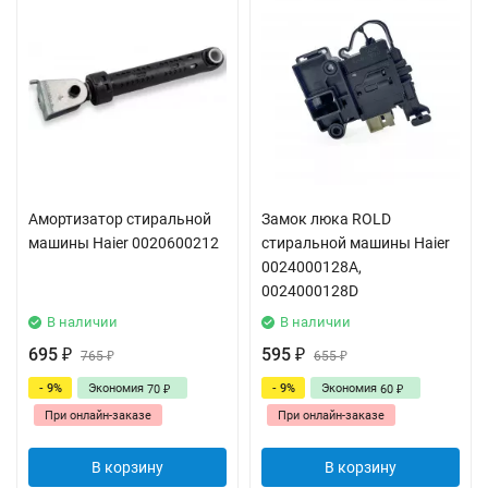
Амортизатор стиральной
Замок люка ROLD
машины Haier 0020600212
стиральной машины Haier
0024000128A,
0024000128D
В наличии
В наличии
695
595
₽
765
₽
655
₽
₽
- 9%
Экономия
- 9%
Экономия
70
60
₽
₽
При онлайн-заказе
При онлайн-заказе
В корзину
В корзину