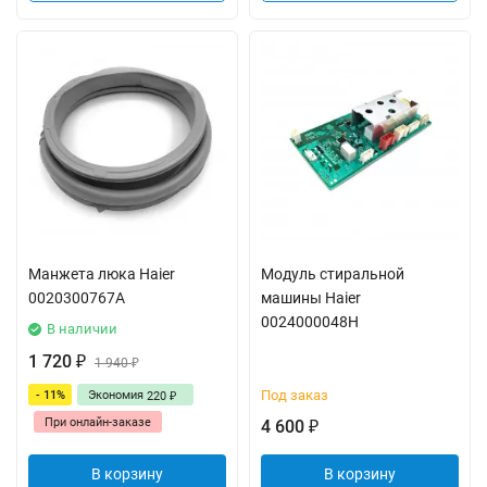
Манжета люка Haier
Модуль стиральной
0020300767A
машины Haier
0024000048H
В наличии
1 720
₽
1 940
₽
Под заказ
- 11%
Экономия
220
₽
При онлайн-заказе
4 600
₽
В корзину
В корзину