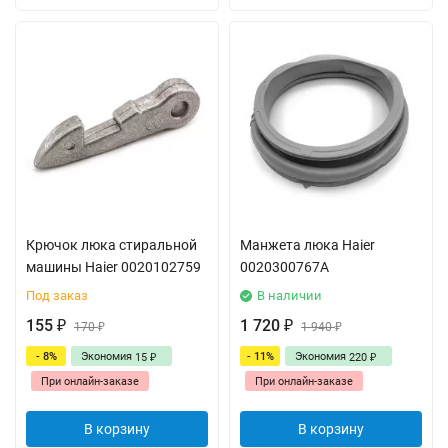
Крючок люка стиральной
Манжета люка Haier
машины Haier 0020102759
0020300767A
Под заказ
В наличии
155
1 720
₽
170
₽
1 940
₽
₽
- 8%
Экономия
- 11%
Экономия
15
220
₽
₽
При онлайн-заказе
При онлайн-заказе
В корзину
В корзину