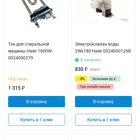
Тэн для стиральной
Электроклапан воды
машины Haier 1800W -
2Wx180 Haier 0024000126B
0024000279
В наличии
830
₽
910
₽
Под заказ
- 8%
Экономия
80
₽
При онлайн-заказе
1 315
₽
В корзину
В корзину
Купить в 1 клик
Купить в 1 клик