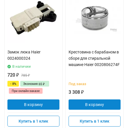
Замок люка Haier
Крестовина с барабаном в
0024000324
сборе для стиральной
машине Haier 0020806274F
В наличии
720
₽
785
₽
Под заказ
- 8%
Экономия
65
₽
При онлайн-заказе
3 308
₽
В корзину
В корзину
Купить в 1 клик
Купить в 1 клик