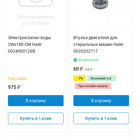
Электроклапан воды
Втулка двигателя для
2Wx180 СМ Haier
стиральных машин Haier
0024000126B
0020202717
В наличии
60
₽
65
₽
Под заказ
- 7%
Экономия
5
₽
При онлайн-заказе
975
₽
В корзину
В корзину
Купить в 1 клик
Купить в 1 клик