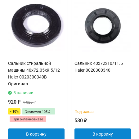
Сальник стиральной
Сальник 40x72x10/11.5
машины 40x72.05x9.5/12
Haier 0020300340
Haier 0020300340B
Оригинал
В наличии
920
₽
1 025
₽
Под заказ
- 10%
Экономия
105
₽
При онлайн-заказе
530
₽
В корзину
В корзину