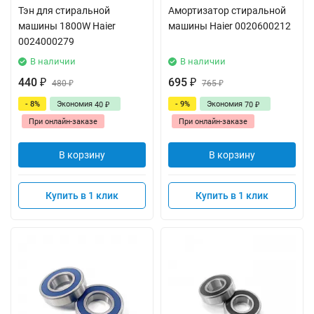
Тэн для стиральной
Амортизатор стиральной
машины 1800W Haier
машины Haier 0020600212
0024000279
В наличии
В наличии
440
695
₽
480
₽
765
₽
₽
- 8%
Экономия
- 9%
Экономия
40
70
₽
₽
При онлайн-заказе
При онлайн-заказе
В корзину
В корзину
Купить в 1 клик
Купить в 1 клик