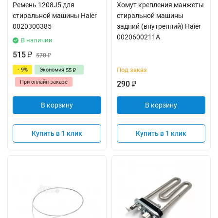
Ремень 1208J5 для
Хомут крепления манжеты
стиральной машины Haier
стиральной машины
0020300385
задний (внутренний) Haier
0020600211A
В наличии
515
₽
570
₽
Под заказ
- 9%
Экономия
55
₽
При онлайн-заказе
290
₽
В корзину
В корзину
Купить в 1 клик
Купить в 1 клик