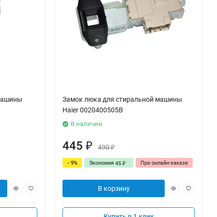
машины
Замок люка для стиральной машины
Haier 0020400505B
В наличии
445
₽
490
₽
- 9%
Экономия
При онлайн-заказе
45
₽
В корзину
Купить в 1 клик