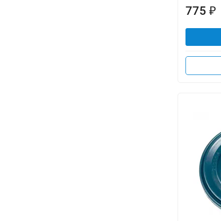
775
₽