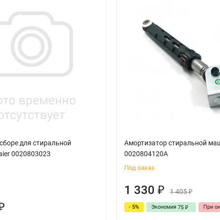
 сборе для стиральной
Амортизатор стиральной маш
ier 0020803023
0020804120A
Под заказ
1 330
₽
1 405
₽
₽
- 5%
Экономия
При о
75
₽