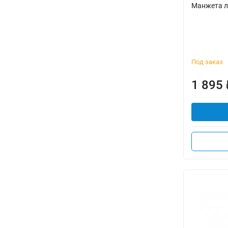
Манжета л
Под заказ
1 895