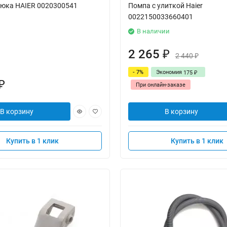
юка HAIER 0020300541
Помпа с улиткой Haier
0022150033660401
В наличии
2 265
₽
2 440
₽
- 7%
Экономия
175
₽
₽
При онлайн-заказе
В корзину
В корзину
Купить в 1 клик
Купить в 1 клик