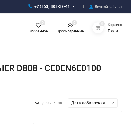
+7 (863) 303-39-41
Личный кабинет
0
0
0
Корзина
Пусто
Избранное
Просмотренные
IER D808 - CE0EN6E0100
Дата добавления
24
/
36
/
48