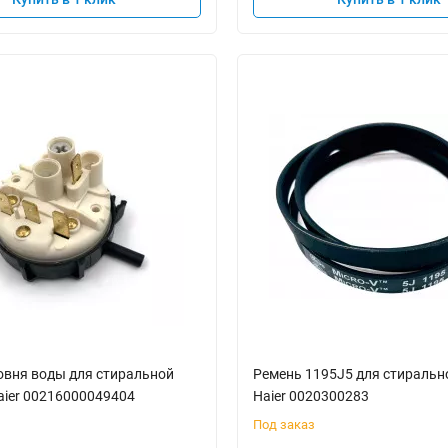
овня воды для стиральной
Ремень 1195J5 для стираль
ier 00216000049404
Haier 0020300283
Под заказ