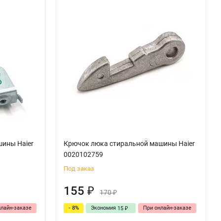
ины Haier
Крючок люка стиральной машины Haier
0020102759
Под заказ
155
₽
170
₽
нлайн-заказе
- 8%
Экономия
При онлайн-заказе
15
₽