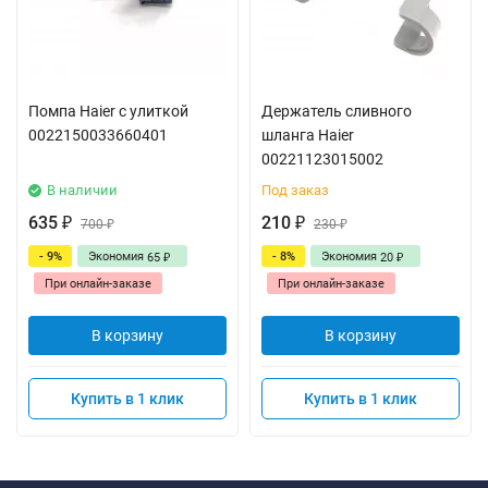
Помпа Haier с улиткой
Держатель сливного
0022150033660401
шланга Haier
00221123015002
В наличии
Под заказ
635
210
₽
700
₽
230
₽
₽
- 9%
Экономия
- 8%
Экономия
65
20
₽
₽
При онлайн-заказе
При онлайн-заказе
В корзину
В корзину
Купить в 1 клик
Купить в 1 клик