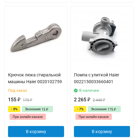
Крючок люка стиральной
Помпа с улиткой Haier
машины Haier 0020102759
0022150033660401
Под заказ
В наличии
155
2 265
₽
170
₽
2 440
₽
₽
- 8%
Экономия
- 7%
Экономия
15
175
₽
₽
При онлайн-заказе
При онлайн-заказе
В корзину
В корзину