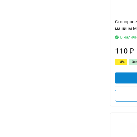
Стопорное
машины Mi
В налич
110
₽
- 8%
Эк