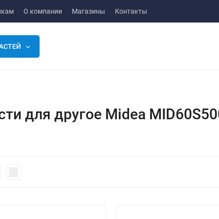
икам
О компании
Магазины
Контакты
АСТЕЙ
сти для другое Midea MID60S50