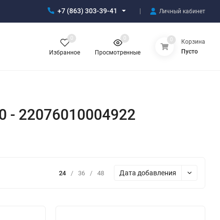
+7 (863) 303-39-41
Личный кабинет
0
0
0
Корзина
Пусто
Избранное
Просмотренные
0 - 22076010004922
Дата добавления
24
/
36
/
48