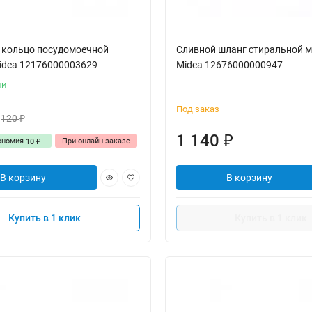
 кольцо посудомоечной
Сливной шланг стиральной 
dea 12176000003629
Midea 12676000000947
ии
Под заказ
120
₽
1 140
₽
ономия
При онлайн-заказе
10
₽
В корзину
В корзину
Купить в 1 клик
Купить в 1 клик