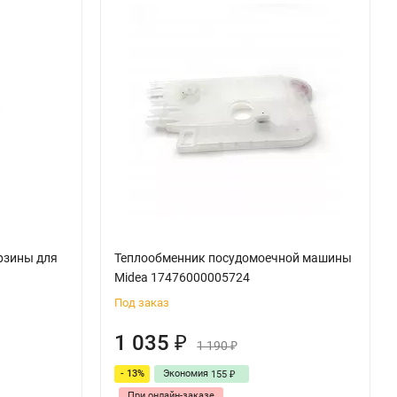
рзины для
Теплообменник посудомоечной машины
Midea 17476000005724
Под заказ
1 035
₽
1 190
₽
- 13%
Экономия
155
₽
При онлайн-заказе