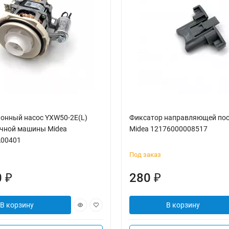
онный насос YXW50-2E(L)
Фиксатор направляющей по
чной машины Midea
Midea 12176000008517
A00401
Под заказ
0
280
₽
₽
В корзину
В корзину