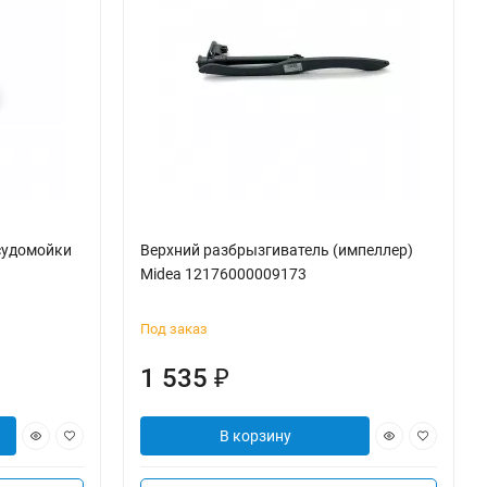
судомойки
Верхний разбрызгиватель (импеллер)
Midea 12176000009173
Под заказ
1 535
₽
В корзину