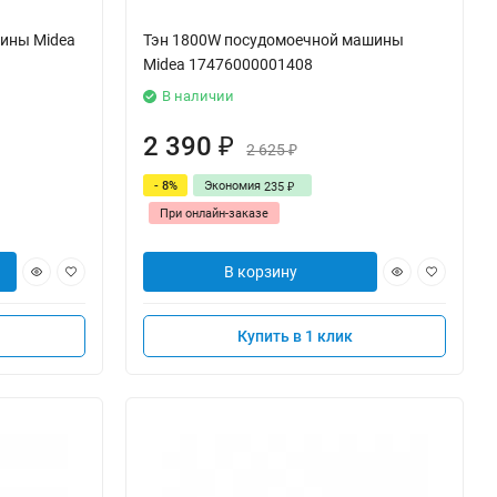
ины Midea
Тэн 1800W посудомоечной машины
Midea 17476000001408
В наличии
2 390
₽
2 625
₽
- 8%
Экономия
235
₽
При онлайн-заказе
В корзину
Купить в 1 клик