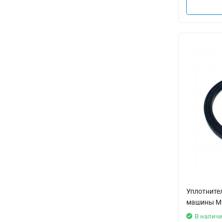
Уплотните
машины Mi
В налич