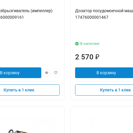
збрызгиватель (импеллер)
Дозатор посудомоечной маш
76000009161
17476000001467
В наличии
2 570
₽
В корзину
В корзину
Купить в 1 клик
Купить в 1 клик