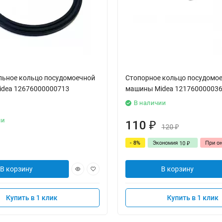
льное кольцо посудомоечной
Стопорное кольцо посудомо
dea 12676000000713
машины Midea 12176000003
В наличии
ии
110
₽
120
₽
- 8%
Экономия
При о
10
₽
В корзину
В корзину
Купить в 1 клик
Купить в 1 клик