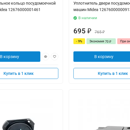
льное кольцо посудомоечной
Уплотнитель двери посудомо
dea 12676000001461
машин Midea 1267600000091
В наличии
695
₽
765
₽
- 9%
Экономия
При о
70
₽
В корзину
В корзину
Купить в 1 клик
Купить в 1 клик