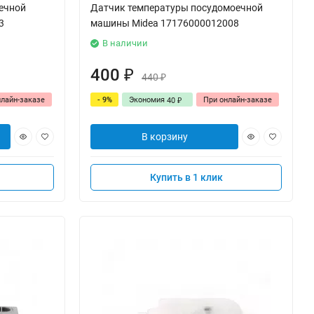
ечной
Датчик температуры посудомоечной
3
машины Midea 17176000012008
В наличии
400
₽
440
₽
нлайн-заказе
- 9%
Экономия
При онлайн-заказе
40
₽
В корзину
Купить в 1 клик