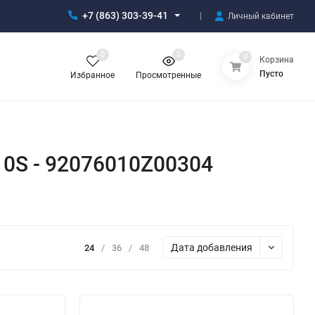
+7 (863) 303-39-41
Личный кабинет
0
0
0
Корзина
Пусто
Избранное
Просмотренные
10S - 92076010Z00304
Дата добавления
24
/
36
/
48