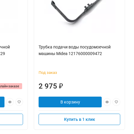
ечной
Трубка подачи воды посудомоечной
629
машины Midea 12176000009472
Под заказ
2 975
₽
нлайн-заказе
В корзину
Купить в 1 клик