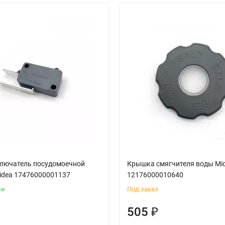
лючатель посудомоечной
Крышка смягчителя воды Mi
dea 17476000001137
12176000010640
ии
Под заказ
505
₽