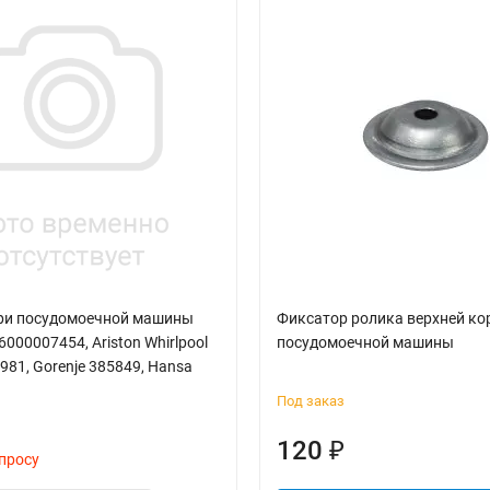
ри посудомоечной машины
Фиксатор ролика верхней ко
000007454, Ariston Whirlpool
посудомоечной машины
81, Gorenje 385849, Hansa
Под заказ
120
₽
просу