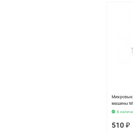
Микровык
машины Mi
В налич
510
₽