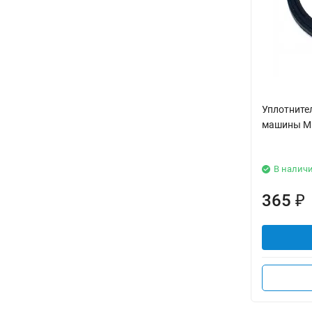
Уплотните
машины Mi
В налич
365
₽