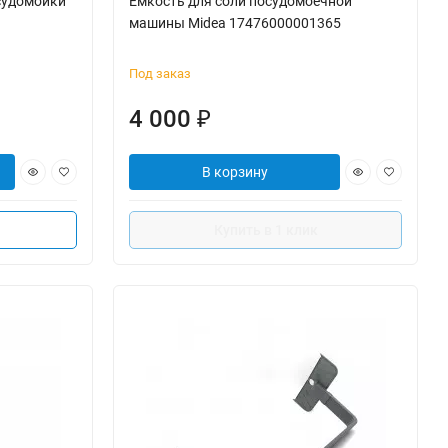
судомойки
Емкость для соли посудомоечной
машины Midea 17476000001365
Под заказ
4 000
₽
В корзину
Купить в 1 клик