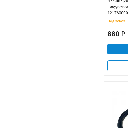
Нижний ра
посудомое
121760000
Под заказ
880
₽