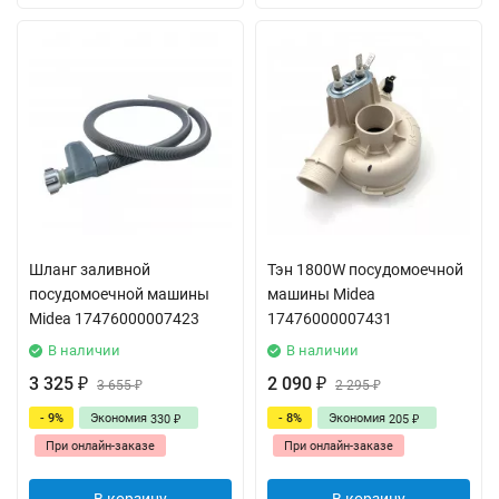
Шланг заливной
Тэн 1800W посудомоечной
посудомоечной машины
машины Midea
Midea 17476000007423
17476000007431
В наличии
В наличии
3 325
2 090
₽
3 655
₽
2 295
₽
₽
- 9%
Экономия
- 8%
Экономия
330
205
₽
₽
При онлайн-заказе
При онлайн-заказе