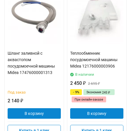
Шланг заливной с
Теплообменник
аквастопом
посудомоечной машины
посудомоечной машины
Midea 12176000003906
Midea 17476000001313
В наличии
2 450
₽
2 695
₽
Под заказ
- 9%
Экономия
245
₽
При онлайн-заказе
2 140
₽
В корзину
В корзину
Купить в 1 клик
Купить в 1 клик