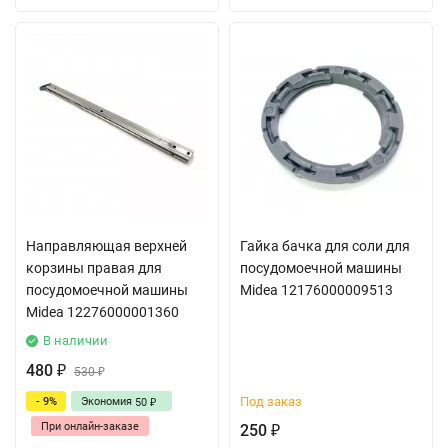
Направляющая верхней
Гайка бачка для соли для
корзины правая для
посудомоечной машины
посудомоечной машины
Midea 12176000009513
Midea 12276000001360
В наличии
480
₽
530
₽
Под заказ
- 9%
Экономия
50
₽
При онлайн-заказе
250
₽