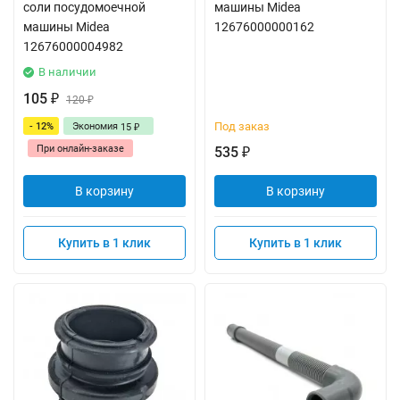
соли посудомоечной
машины Midea
машины Midea
12676000000162
12676000004982
В наличии
105
₽
120
₽
Под заказ
- 12%
Экономия
15
₽
При онлайн-заказе
535
₽
В корзину
В корзину
Купить в 1 клик
Купить в 1 клик