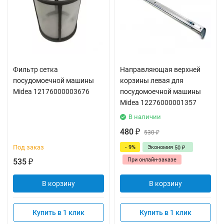
Фильтр сетка
Направляющая верхней
посудомоечной машины
корзины левая для
Midea 12176000003676
посудомоечной машины
Midea 12276000001357
В наличии
480
₽
530
₽
Под заказ
- 9%
Экономия
50
₽
При онлайн-заказе
535
₽
В корзину
В корзину
Купить в 1 клик
Купить в 1 клик