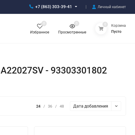
+7 (863) 303-39-41
Личный кабинет
0
0
0
Корзина
Пусто
Избранное
Просмотренные
BA22027SV - 93303301802
Дата добавления
24
/
36
/
48