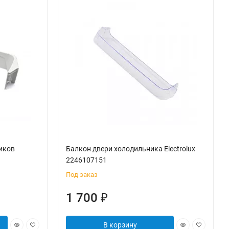
иков
Балкон двери холодильника Electrolux
2246107151
Под заказ
1 700
₽
В корзину