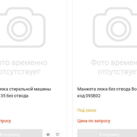
юка стиральной машины
Манжета люка без отвода Bo
35 без отвода
код 09SB02
Под заказ
просу
Цена по запросу
В корзину
В корзину