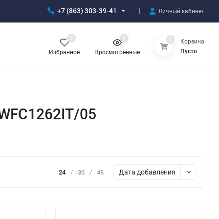
+7 (863) 303-39-41
Личный кабинет
0
0
0
Корзина
Пусто
Избранное
Просмотренные
 WFC1262IT/05
Дата добавления
24
/
36
/
48