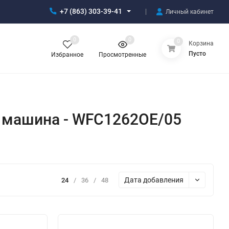
+7 (863) 303-39-41
Личный кабинет
0
0
0
Корзина
Пусто
Избранное
Просмотренные
 машина - WFC1262OE/05
Дата добавления
24
/
36
/
48