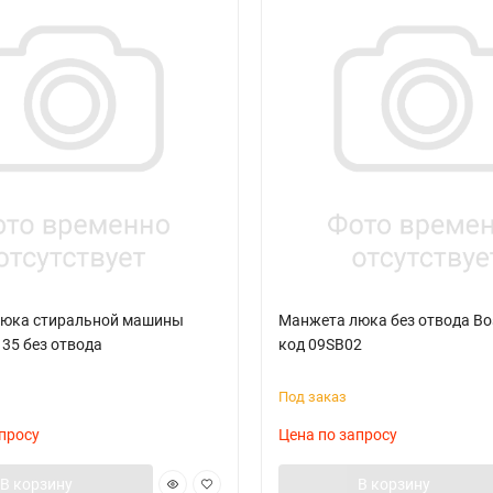
юка стиральной машины
Манжета люка без отвода Bo
35 без отвода
код 09SB02
Под заказ
просу
Цена по запросу
В корзину
В корзину