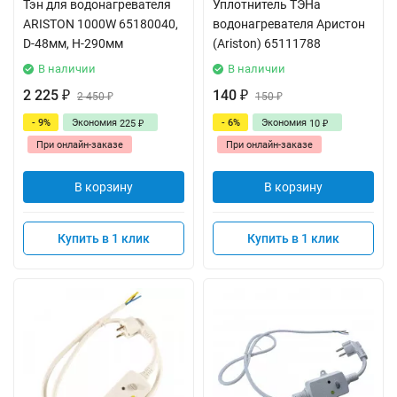
Тэн для водонагревателя
Уплотнитель ТЭНа
ARISTON 1000W 65180040,
водонагревателя Аристон
D-48мм, H-290мм
(Ariston) 65111788
В наличии
В наличии
2 225
140
₽
2 450
₽
150
₽
₽
- 9%
Экономия
- 6%
Экономия
225
10
₽
₽
При онлайн-заказе
При онлайн-заказе
В корзину
В корзину
Купить в 1 клик
Купить в 1 клик