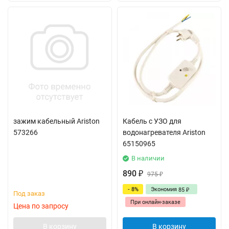
зажим кабельный Ariston
Кабель с УЗО для
573266
водонагревателя Ariston
65150965
В наличии
890
₽
975
₽
- 8%
Экономия
85
₽
Под заказ
При онлайн-заказе
Цена по запросу
В корзину
В корзину