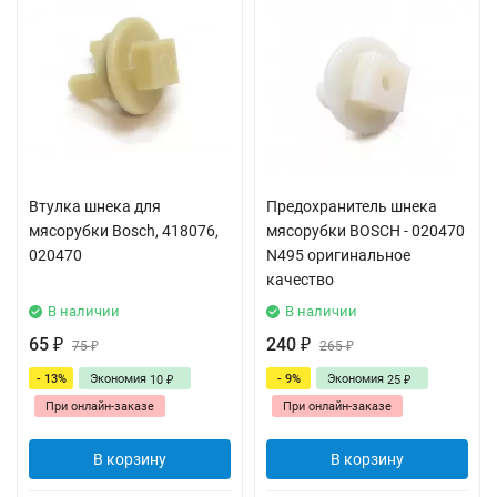
Втулка шнека для
Предохранитель шнека
мясорубки Bosch, 418076,
мясорубки BOSCH - 020470
020470
N495 оригинальное
качество
В наличии
В наличии
65
240
₽
75
₽
265
₽
₽
- 13%
Экономия
- 9%
Экономия
10
25
₽
₽
При онлайн-заказе
При онлайн-заказе
В корзину
В корзину