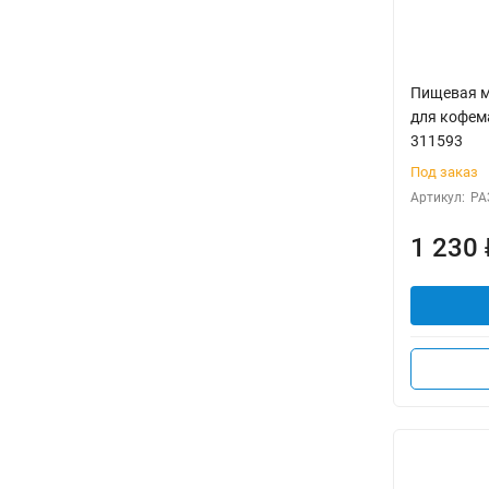
Пищевая м
для кофема
311593
Под заказ
Артикул:
РА
1 230