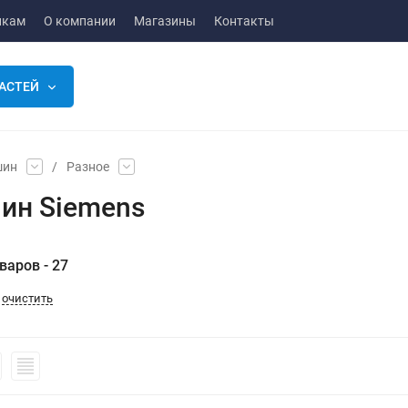
икам
О компании
Магазины
Контакты
АСТЕЙ
шин
/
Разное
ин Siemens
варов - 27
очистить