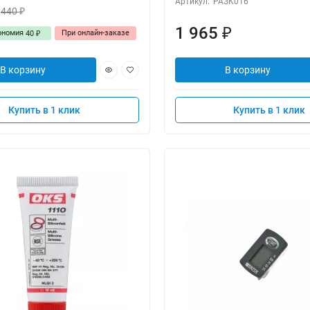
Артикул:
РАЗК016
440
₽
1 965
₽
ономия
При онлайн-заказе
40
₽
В корзину
В корзину
Купить в 1 клик
Купить в 1 клик