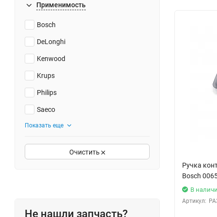
Применимость
Bosch
DeLonghi
Kenwood
Krups
Philips
Saeco
Показать еще
Очистить
Ручка кон
Bosch 006
В налич
Артикул:
РА
Не нашли запчасть?