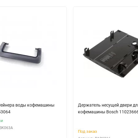
тейнера воды кофемашины
Держатель несущей двери дл
53064
кофемашины Bosch 1102366
ии
ЗК063А
Под заказ