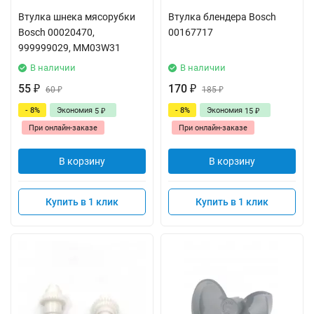
Втулка шнека мясорубки
Втулка блендера Bosch
Bosch 00020470,
00167717
999999029, MM03W31
В наличии
В наличии
55
170
₽
60
₽
185
₽
₽
- 8%
Экономия
- 8%
Экономия
5
15
₽
₽
При онлайн-заказе
При онлайн-заказе
В корзину
В корзину
Купить в 1 клик
Купить в 1 клик