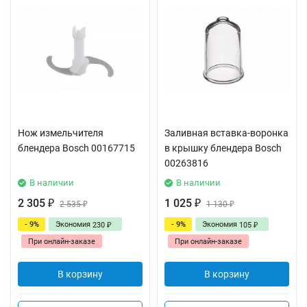
Нож измельчителя
Заливная вставка-воронка
блендера Bosch 00167715
в крышку блендера Bosch
00263816
В наличии
В наличии
2 305
1 025
₽
2 535
₽
1 130
₽
₽
- 9%
Экономия
- 9%
Экономия
230
105
₽
₽
При онлайн-заказе
При онлайн-заказе
В корзину
В корзину