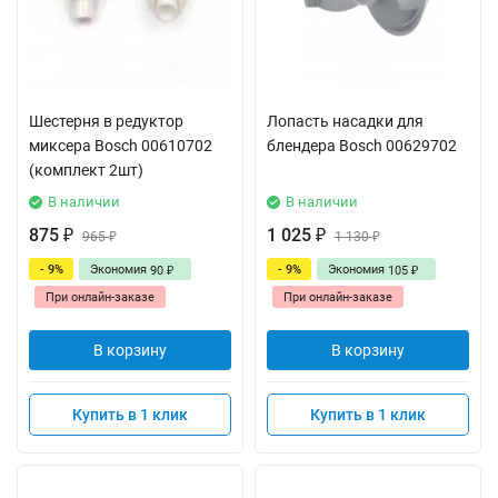
Шестерня в редуктор
Лопасть насадки для
миксера Bosch 00610702
блендера Bosch 00629702
(комплект 2шт)
В наличии
В наличии
875
1 025
₽
965
₽
1 130
₽
₽
- 9%
Экономия
- 9%
Экономия
90
105
₽
₽
При онлайн-заказе
При онлайн-заказе
В корзину
В корзину
Купить в 1 клик
Купить в 1 клик