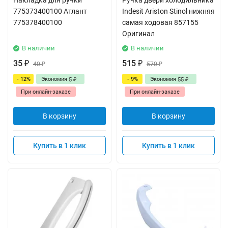
Накладка для ручки
Ручка двери холодильника
775373400100 Атлант
Indesit Ariston Stinol нижняя
775378400100
самая ходовая 857155
Оригинал
В наличии
В наличии
35
515
₽
40
₽
570
₽
₽
- 12%
Экономия
- 9%
Экономия
5
55
₽
₽
При онлайн-заказе
При онлайн-заказе
В корзину
В корзину
Купить в 1 клик
Купить в 1 клик