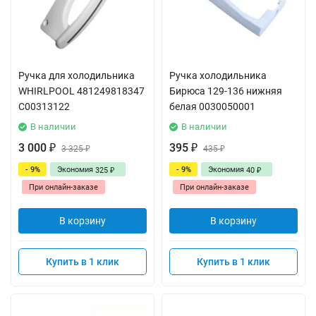
Ручка для холодильника
Ручка холодильника
WHIRLPOOL 481249818347
Бирюса 129-136 нижняя
C00313122
белая 0030050001
В наличии
В наличии
3 000
395
₽
3 325
₽
435
₽
₽
- 9%
Экономия
- 9%
Экономия
325
40
₽
₽
При онлайн-заказе
При онлайн-заказе
В корзину
В корзину
Купить в 1 клик
Купить в 1 клик