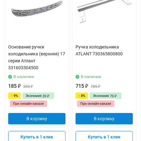
Основание ручки
Ручка холодильника
холодильника (верхняя) 17
ATLANT 730365800800
серии Атлант
331603304500
В наличии
В наличии
185
715
₽
205
₽
785
₽
₽
- 9%
Экономия
- 8%
Экономия
20
70
₽
₽
При онлайн-заказе
При онлайн-заказе
В корзину
В корзину
Купить в 1 клик
Купить в 1 клик