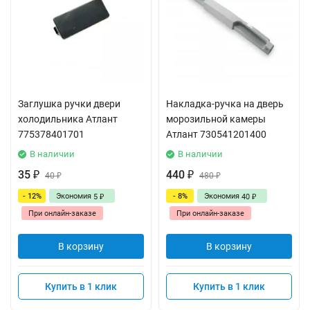
Заглушка ручки двери
Накладка-ручка на дверь
холодильника Атлант
морозильной камеры
775378401701
Атлант 730541201400
В наличии
В наличии
35
440
₽
40
₽
480
₽
₽
- 12%
Экономия
- 8%
Экономия
5
40
₽
₽
При онлайн-заказе
При онлайн-заказе
В корзину
В корзину
Купить в 1 клик
Купить в 1 клик