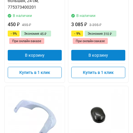
большая, 24 см,
775373400201
В наличии
В наличии
450
3 085
₽
495
₽
3 395
₽
₽
- 9%
Экономия
- 9%
Экономия
45
310
₽
₽
При онлайн-заказе
При онлайн-заказе
В корзину
В корзину
Купить в 1 клик
Купить в 1 клик