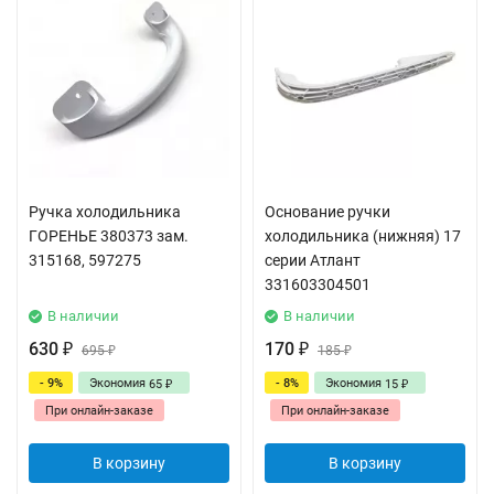
Ручка холодильника
Основание ручки
ГОРЕНЬЕ 380373 зам.
холодильника (нижняя) 17
315168, 597275
серии Атлант
331603304501
В наличии
В наличии
630
170
₽
695
₽
185
₽
₽
- 9%
Экономия
- 8%
Экономия
65
15
₽
₽
При онлайн-заказе
При онлайн-заказе
В корзину
В корзину