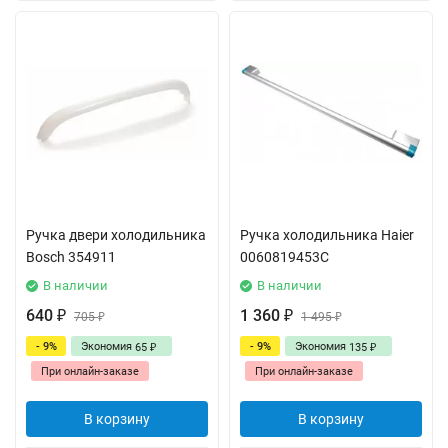
Ручка двери холодильника
Ручка холодильника Haier
Bosch 354911
0060819453C
В наличии
В наличии
640
1 360
₽
705
₽
1 495
₽
₽
- 9%
Экономия
- 9%
Экономия
65
135
₽
₽
При онлайн-заказе
При онлайн-заказе
В корзину
В корзину