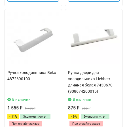
Ручка холодильника Beko
Ручка двери для
4872690100
холодильника Liebherr
длинная белая 7430670
(908674200015)
В наличии
В наличии
1 555
875
₽
1 760
₽
965
₽
₽
- 11%
Экономия
- 9%
Экономия
205
90
₽
₽
При онлайн-заказе
При онлайн-заказе