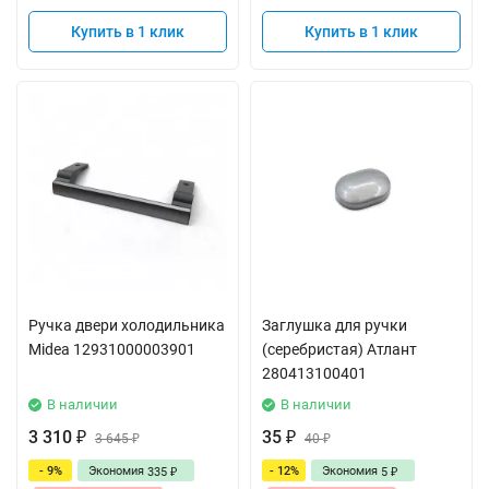
Купить в 1 клик
Купить в 1 клик
Ручка двери холодильника
Заглушка для ручки
Midea 12931000003901
(серебристая) Атлант
280413100401
В наличии
В наличии
3 310
35
₽
3 645
₽
40
₽
₽
- 9%
Экономия
- 12%
Экономия
335
5
₽
₽