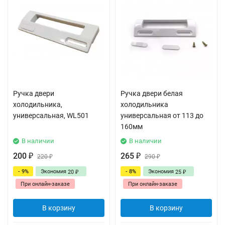
Ручка двери
Ручка двери белая
холодильника,
холодильника
универсальная, WL501
универсальная от 113 до
160мм
В наличии
В наличии
200
265
₽
220
₽
290
₽
₽
- 9%
Экономия
- 8%
Экономия
20
25
₽
₽
При онлайн-заказе
При онлайн-заказе
В корзину
В корзину