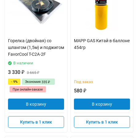
Горелка (двойная) со
MAPP GAS Китай в баллоне
шлангом (1,5м) и поджигом
454гр
FavorCool T-C2A-2F
В наличии
3 330
₽
3 665
₽
Под заказ
- 9%
Экономия
335
₽
При онлайн-заказе
580
₽
В корзину
В корзину
Купить в 1 клик
Купить в 1 клик