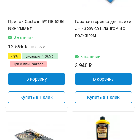
Припой Castolin 5% RB 5286
Газовая горелка для пайки
NSR 2мм кг
JH - 3 SW со шлангом и с
поджигом
В наличии
12 595
₽
13 855
₽
В наличии
- 9%
Экономия
1 260
₽
При онлайн-заказе
3 940
₽
В корзину
В корзину
Купить в 1 клик
Купить в 1 клик