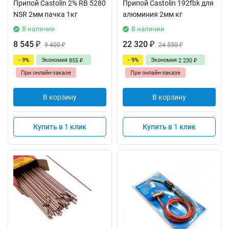
Припой Castolin 2% RB 5280
Припой Castolin 192fbk для
NSR 2мм пачка 1кг
алюминия 2мм кг
В наличии
В наличии
8 545
22 320
₽
9 400
₽
24 550
₽
₽
- 9%
Экономия
- 9%
Экономия
855
2 230
₽
₽
При онлайн-заказе
При онлайн-заказе
В корзину
В корзину
Купить в 1 клик
Купить в 1 клик