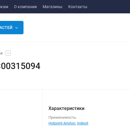
икам
О компании
Магазины
Контакты
АСТЕЙ
ки
 C00315094
Характеристики
Применимость:
Hotpoint-Ariston
,
Indesit