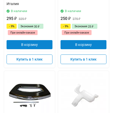
Италия
В наличии
В наличии
295
250
₽
325
₽
275
₽
₽
- 9%
Экономия
- 9%
Экономия
30
25
₽
₽
При онлайн-заказе
При онлайн-заказе
В корзину
В корзину
Купить в 1 клик
Купить в 1 клик