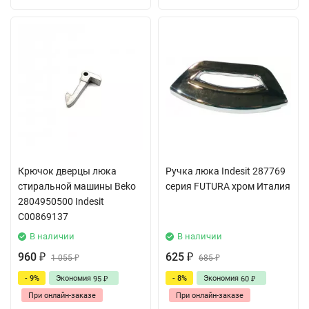
Крючок дверцы люка
Ручка люка Indesit 287769
стиральной машины Beko
серия FUTURA хром Италия
2804950500 Indesit
C00869137
В наличии
В наличии
960
625
₽
1 055
₽
685
₽
₽
- 9%
Экономия
- 8%
Экономия
95
60
₽
₽
При онлайн-заказе
При онлайн-заказе