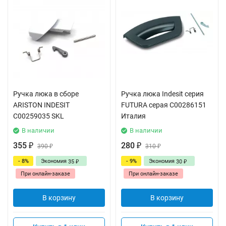
Ручка люка в сборе
Ручка люка Indesit серия
ARISTON INDESIT
FUTURA серая C00286151
C00259035 SKL
Италия
В наличии
В наличии
355
280
₽
390
₽
310
₽
₽
- 8%
Экономия
- 9%
Экономия
35
30
₽
₽
При онлайн-заказе
При онлайн-заказе
В корзину
В корзину