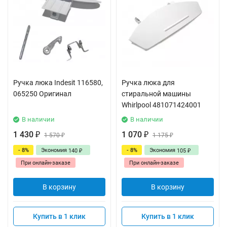
Ручка люка Indesit 116580,
Ручка люка для
065250 Оригинал
стиральной машины
Whirlpool 481071424001
В наличии
В наличии
1 430
1 070
₽
1 570
₽
1 175
₽
₽
- 8%
Экономия
- 8%
Экономия
140
105
₽
₽
При онлайн-заказе
При онлайн-заказе
В корзину
В корзину
Купить в 1 клик
Купить в 1 клик