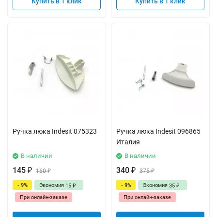
Купить в 1 клик
Купить в 1 клик
Ручка люка Indesit 075323
Ручка люка Indesit 096865
Италия
В наличии
В наличии
145
340
₽
160
₽
375
₽
₽
- 9%
Экономия
- 9%
Экономия
15
35
₽
₽
При онлайн-заказе
При онлайн-заказе